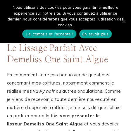
Aller
Nous utilisons des cookies pour vous garantir la meilleure
Mangue Poudrée
au
expérience sur notre site. Si vous continuez à utiliser ce
dernier, nous considérerons que vous acceptez l'utilisation des
contenu
cookies.
J'ai compris et j'accepte !
En savoir plus
20 NOVEMBRE 2019
CHEVEUX
Le Lissage Parfait Avec
Demeliss One Saint Algue
En ce moment, je reçois beaucoup de questions
concernant mes coiffures, notamment comment je
réalise mes
vawy hair
ou autres ondulations. Comme
je viens de recevoir la toute dernière nouveauté en
matière d’appareils coiffant, je me suis dit que j’allais
en profiter pour à la fois
vous présenter le
lisseur Demeliss One Saint Algue
et vous dévoiler