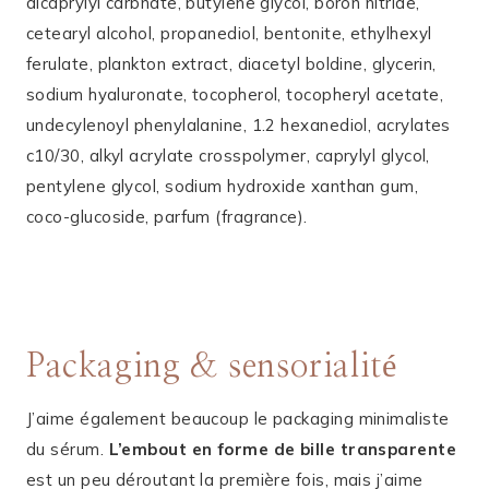
dicaprylyl carbnate, butylene glycol, boron nitride,
cetearyl alcohol, propanediol, bentonite, ethylhexyl
ferulate, plankton extract, diacetyl boldine, glycerin,
sodium hyaluronate, tocopherol, tocopheryl acetate,
undecylenoyl phenylalanine, 1.2 hexanediol, acrylates
c10/30, alkyl acrylate crosspolymer, caprylyl glycol,
pentylene glycol, sodium hydroxide xanthan gum,
coco-glucoside, parfum (fragrance).
Packaging & sensorialité
J’aime également beaucoup le packaging minimaliste
du sérum.
L’embout en forme de bille transparente
est un peu déroutant la première fois, mais j’aime