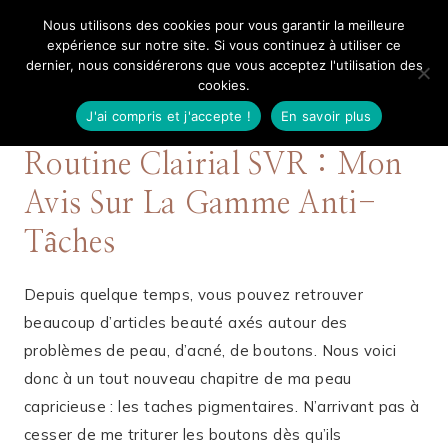
Aller
Nous utilisons des cookies pour vous garantir la meilleure
Mangue Poudrée
au
expérience sur notre site. Si vous continuez à utiliser ce
dernier, nous considérerons que vous acceptez l'utilisation des
contenu
cookies.
J'ai compris et j'accepte !
En savoir plus
16 NOVEMBRE 2019
SOINS
Routine Clairial SVR : Mon
Avis Sur La Gamme Anti-
Tâches
Depuis quelque temps, vous pouvez retrouver
beaucoup d’articles beauté axés autour des
problèmes de peau, d’acné, de boutons. Nous voici
donc à un tout nouveau chapitre de ma peau
capricieuse : les taches pigmentaires. N’arrivant pas à
cesser de me triturer les boutons dès qu’ils