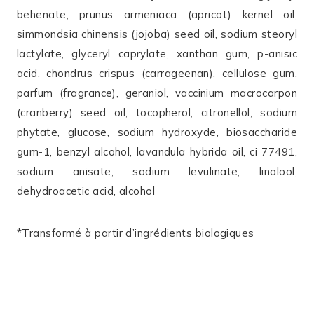
behenate, prunus armeniaca (apricot) kernel oil,
simmondsia chinensis (jojoba) seed oil, sodium steoryl
lactylate, glyceryl caprylate, xanthan gum, p-anisic
acid, chondrus crispus (carrageenan), cellulose gum,
parfum (fragrance), geraniol, vaccinium macrocarpon
(cranberry) seed oil, tocopherol, citronellol, sodium
phytate, glucose, sodium hydroxyde, biosaccharide
gum-1, benzyl alcohol, lavandula hybrida oil, ci 77491,
sodium anisate, sodium levulinate, linalool,
dehydroacetic acid, alcohol
*Transformé à partir d’ingrédients biologiques