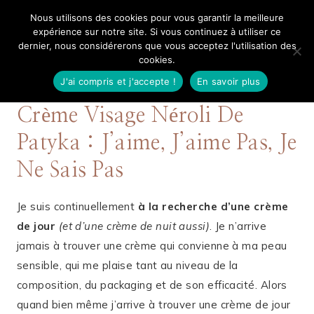
Aller
Nous utilisons des cookies pour vous garantir la meilleure
Mangue Poudrée
au
expérience sur notre site. Si vous continuez à utiliser ce
dernier, nous considérerons que vous acceptez l'utilisation des
contenu
cookies.
J'ai compris et j'accepte !
En savoir plus
10 SEPTEMBRE 2017
SOINS
Crème Visage Néroli De
Patyka : J’aime, J’aime Pas, Je
Ne Sais Pas
Je suis continuellement
à la recherche d’une crème
de jour
(et d’une crème de nuit aussi)
. Je n’arrive
jamais à trouver une crème qui convienne à ma peau
sensible, qui me plaise tant au niveau de la
composition, du packaging et de son efficacité. Alors
quand bien même j’arrive à trouver une crème de jour