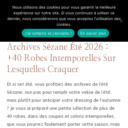
Aller
Nous utilisons des cookies pour vous garantir la meilleure
Mangue Poudrée
au
expérience sur notre site. Si vous continuez à utiliser ce
dernier, nous considérerons que vous acceptez l'utilisation des
contenu
cookies.
J'ai compris et j'accepte !
En savoir plus
25 JUIN 2026
PRINTEMPS-ÉTÉ
Archives Sézane Été 2026 :
+40 Robes Intemporelles Sur
Lesquelles Craquer
Et si cet été, vous profitiez des archives de l’été
Sézane, non pas pour remplir votre valise de l’été,
mais plutôt pour anticiper votre dressing de l’automne
? Je vous ai préparé une petite sélection de plus de
40 robes, dans des coupes et coloris intemporelles,
que vous pourrez facilement porter cette saison, mais