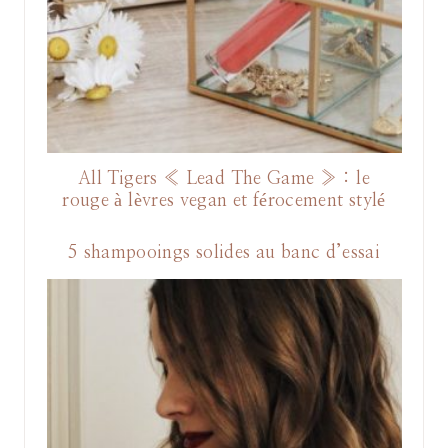
All Tigers « Lead The Game » : le
rouge à lèvres vegan et férocement stylé
5 shampooings solides au banc d’essai