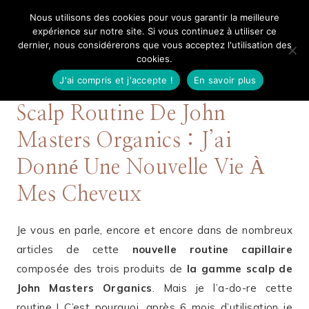
Aller
Nous utilisons des cookies pour vous garantir la meilleure
Mangue Poudrée
au
expérience sur notre site. Si vous continuez à utiliser ce
dernier, nous considérerons que vous acceptez l'utilisation des
contenu
cookies.
J'ai compris et j'accepte !
En savoir plus
16 JUILLET 2017
CHEVEUX
,
GREEN BEAUTY
Scalp Routine De John
Masters Organics : J’ai
Donné Une Nouvelle Vie À
Mes Cheveux
Je vous en parle, encore et encore dans de nombreux
articles de cette
nouvelle routine capillaire
composée des trois produits de
la gamme scalp de
John Masters Organics
. Mais je l’a-do-re cette
routine ! C’est pourquoi, après 6 mois d’utilisation je