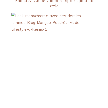
Emma & Chloé : la box bijoux qui a du
style