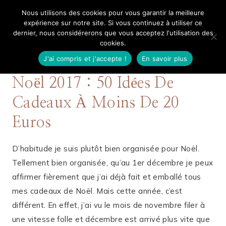
Aller
Nous utilisons des cookies pour vous garantir la meilleure
Mangue Poudrée
au
expérience sur notre site. Si vous continuez à utiliser ce
dernier, nous considérerons que vous acceptez l'utilisation des
contenu
cookies.
J'ai compris et j'accepte !
En savoir plus
4 DÉCEMBRE 2017
BEAUTÉ
,
LIFESTYLE
,
MODE
Noël 2017 : 50 Idées De
Cadeaux À Moins De 20
Euros
D’habitude je suis plutôt bien organisée pour Noël.
Tellement bien organisée, qu’au 1er décembre je peux
affirmer fièrement que j’ai déjà fait et emballé tous
mes cadeaux de Noël. Mais cette année, c’est
différent. En effet, j’ai vu le mois de novembre filer à
une vitesse folle et décembre est arrivé plus vite que