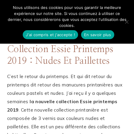
Aller
Nous utilisons des cookies pour vous garantir la meilleure
Mangue Poudrée
au
expérience sur notre site. Si vous continuez à utiliser ce
dernier, nous considérerons que vous acceptez l'utilisation des
contenu
cookies.
J'ai compris et j'accepte !
En savoir plus
31 MARS 2019
BEAUTÉ
Collection Essie Printemps
2019 : Nudes Et Paillettes
C’est le retour du printemps. Et qui dit retour du
printemps dit retour des manucures printanières aux
couleurs pastels et nudes. J’ai reçu il y a quelques
semaines
la nouvelle collection Essie printemps
2019
. Cette nouvelle collection printanière est
composée de 3 vernis aux couleurs nudes et
pailletées. Elle est un peu différente des collections