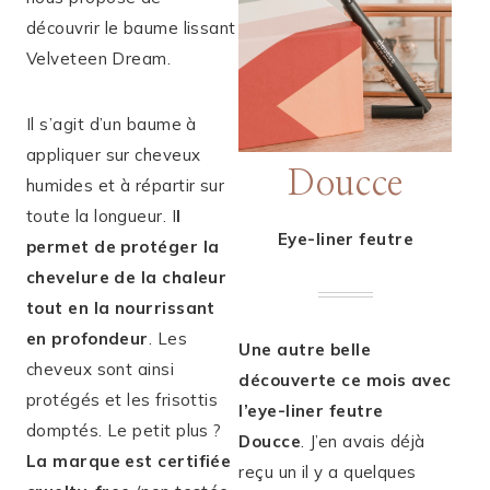
découvrir le baume lissant
Velveteen Dream.
Il s’agit d’un baume à
appliquer sur cheveux
Doucce
humides et à répartir sur
toute la longueur. I
l
Eye-liner feutre
permet de protéger la
chevelure de la chaleur
tout en la nourrissant
en profondeur
. Les
Une autre belle
cheveux sont ainsi
découverte ce mois avec
protégés et les frisottis
l’eye-liner feutre
domptés. Le petit plus ?
Doucce
. J’en avais déjà
La marque est certifiée
reçu un il y a quelques