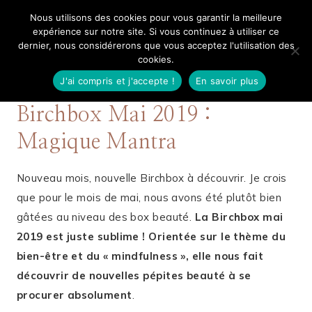
Aller
Nous utilisons des cookies pour vous garantir la meilleure
Mangue Poudrée
au
expérience sur notre site. Si vous continuez à utiliser ce
dernier, nous considérerons que vous acceptez l'utilisation des
contenu
cookies.
J'ai compris et j'accepte !
En savoir plus
12 MAI 2019
BEAUTÉ
Birchbox Mai 2019 :
Magique Mantra
Nouveau mois, nouvelle Birchbox à découvrir. Je crois
que pour le mois de mai, nous avons été plutôt bien
gâtées au niveau des box beauté.
La Birchbox mai
2019 est juste sublime ! Orientée sur le thème du
bien-être et du « mindfulness », elle nous fait
découvrir de nouvelles pépites beauté à se
procurer absolument
.