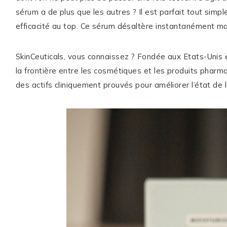
sérum a de plus que les autres ? Il est parfait tout sim
efficacité au top. Ce sérum désaltère instantanément m
ME CONTACTER
SkinCeuticals, vous connaissez ? Fondée aux Etats-Unis
WORK WITH ME
la frontière entre les cosmétiques et les produits phar
MES FORMATIONS
des actifs cliniquement prouvés pour améliorer l’état de 
MA NEWSLETTER
TikTok
Instagram
Pinterest
LinkedIn