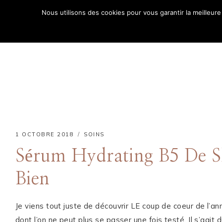
Aller
Nous utilisons des cookies pour vous garantir la meilleure
au
ACCUE
contenu
1 OCTOBRE 2018
SOINS
Sérum Hydrating B5 De Sk
Bien
Comment puis-je
Je viens tout juste de découvrir LE coup de coeur de l’a
vous aider ?
dont l’on ne peut plus se passer une fois testé. Il s’agit 