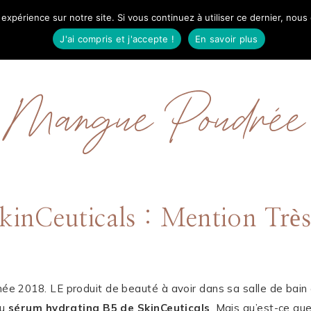
 expérience sur notre site. Si vous continuez à utiliser ce dernier, nous
IL
MODE
BEAUTÉ
VOYAGES
À PRO
J'ai compris et j'accepte !
En savoir plus
Mangue Poudrée
inCeuticals : Mention Très
nnée 2018. LE produit de beauté à avoir dans sa salle de bain
du
sérum hydrating B5 de SkinCeuticals
. Mais qu’est-ce qu