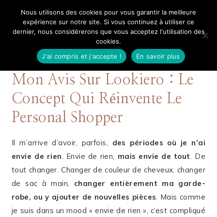
Aller
Nous utilisons des cookies pour vous garantir la meilleure
Mangue Poudrée
au
expérience sur notre site. Si vous continuez à utiliser ce
dernier, nous considérerons que vous acceptez l'utilisation des
contenu
cookies.
J'ai compris et j'accepte !
En savoir plus
15 OCTOBRE 2018
MARQUES ♥︎
Mon Avis Sur Lookiero : Le
Concept Qui Réinvente Le
Personal Shopper
Il m’arrive d’avoir, parfois,
des périodes où je n’ai
envie de rien
. Envie de rien,
mais envie de tout
. De
tout changer. Changer de couleur de cheveux, changer
de sac à main,
changer entièrement ma garde-
robe, ou y ajouter de nouvelles pièces
. Mais comme
je suis dans un mood « envie de rien », c’est compliqué