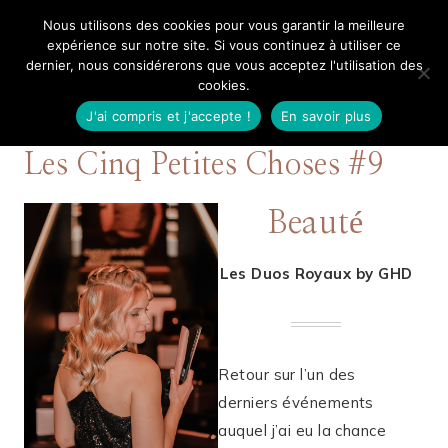
Aller
Nous utilisons des cookies pour vous garantir la meilleure
Mangue Poudrée
au
expérience sur notre site. Si vous continuez à utiliser ce
dernier, nous considérerons que vous acceptez l'utilisation des
contenu
cookies.
J'ai compris et j'accepte !
En savoir plus
3 DÉCEMBRE 2019
LES CINQ PETITES CHOSES
Les Cinq Petites Choses #9
Beauté
Les Duos Royaux by GHD
Retour sur l’un des
derniers événements
auquel j’ai eu la chance