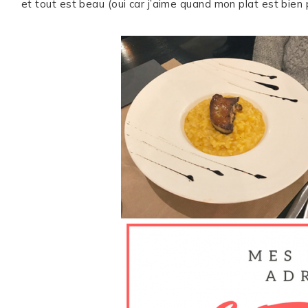
et tout est beau (oui car j’aime quand mon plat est bien 
ME CONTACTER
WORK WITH ME
MES FORMATIONS
MA NEWSLETTER
TikTok
Instagram
Pinterest
LinkedIn