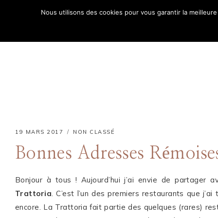
Aller
Nous utilisons des cookies pour vous garantir la meilleure
au
ACCUE
contenu
19 MARS 2017
NON CLASSÉ
Bonnes Adresses Rémoises
Bonjour à tous ! Aujourd’hui j’ai envie de partager 
Trattoria
. C’est l’un des premiers restaurants que j’ai 
Comment puis-je
encore. La Trattoria fait partie des quelques (rares) res
vous aider ?