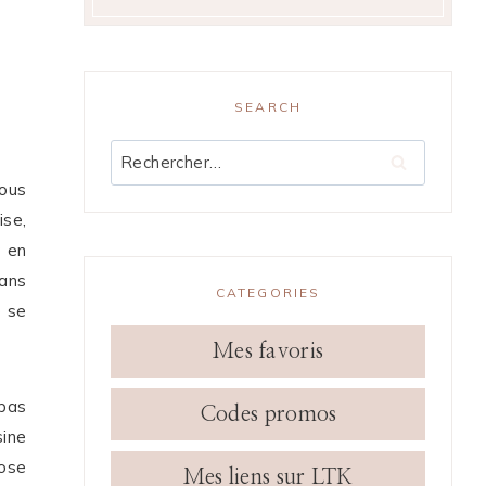
SEARCH
Rechercher :
vous
ise,
r en
sans
CATEGORIES
e se
Mes favoris
 pas
Codes promos
sine
pose
Mes liens sur LTK