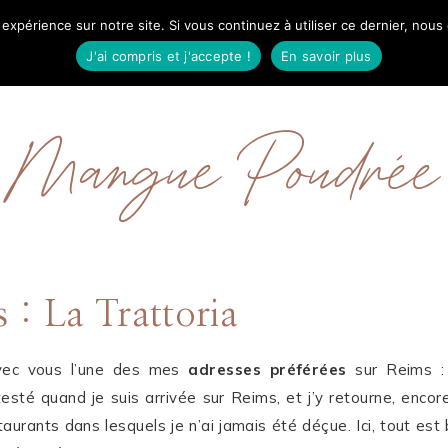
 expérience sur notre site. Si vous continuez à utiliser ce dernier, nous
IL
MODE
BEAUTÉ
VOYAGES
À PRO
J'ai compris et j'accepte !
En savoir plus
Mangue Poudrée
 : La Trattoria
avec vous l’une des mes
adresses préférées
sur Reims 
testé quand je suis arrivée sur Reims, et j’y retourne, encor
taurants dans lesquels je n’ai jamais été déçue. Ici, tout est