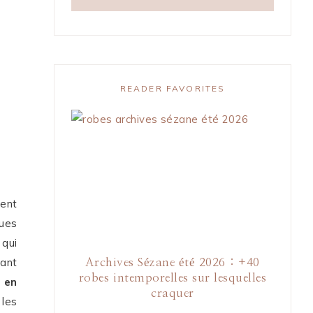
READER FAVORITES
ment
ques
 qui
rant
Archives Sézane été 2026 : +40
robes intemporelles sur lesquelles
r en
craquer
 les