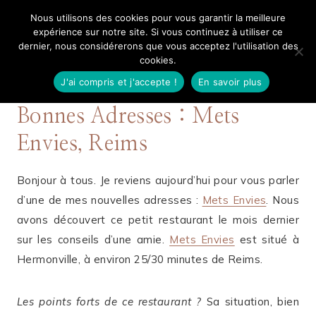
Aller
Nous utilisons des cookies pour vous garantir la meilleure
Mangue Poudrée
au
expérience sur notre site. Si vous continuez à utiliser ce
dernier, nous considérerons que vous acceptez l'utilisation des
contenu
cookies.
J'ai compris et j'accepte !
En savoir plus
2 OCTOBRE 2016
NON CLASSÉ
Bonnes Adresses : Mets
Envies, Reims
Bonjour à tous. Je reviens aujourd’hui pour vous parler
d’une de mes nouvelles adresses :
Mets Envies
. Nous
avons découvert ce petit restaurant le mois dernier
sur les conseils d’une amie.
Mets Envies
est situé à
Hermonville, à environ 25/30 minutes de Reims.
Les points forts de ce restaurant ?
Sa situation, bien