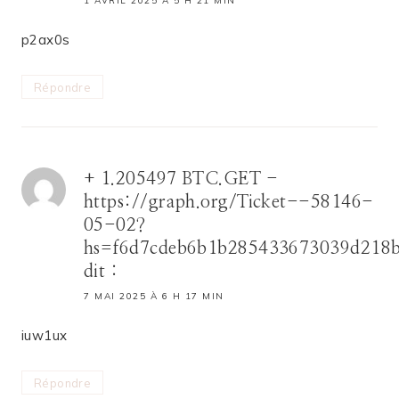
1 AVRIL 2025 À 5 H 21 MIN
p2ax0s
Répondre
+ 1.205497 BTC.GET -
https://graph.org/Ticket--58146-
05-02?
hs=f6d7cdeb6b1b285433673039d218
dit :
7 MAI 2025 À 6 H 17 MIN
iuw1ux
Répondre