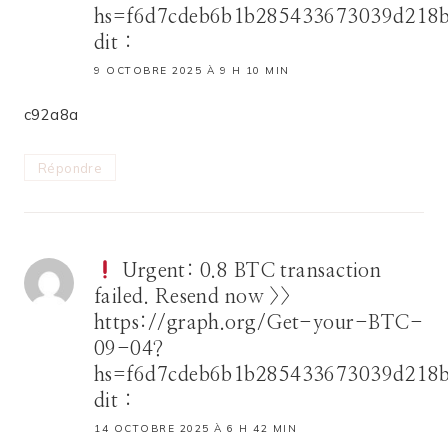
hs=f6d7cdeb6b1b285433673039d218
dit :
9 OCTOBRE 2025 À 9 H 10 MIN
c92a8a
Répondre
Urgent: 0.8 BTC transaction
failed. Resend now >>
https://graph.org/Get-your-BTC-
09-04?
hs=f6d7cdeb6b1b285433673039d218
dit :
14 OCTOBRE 2025 À 6 H 42 MIN