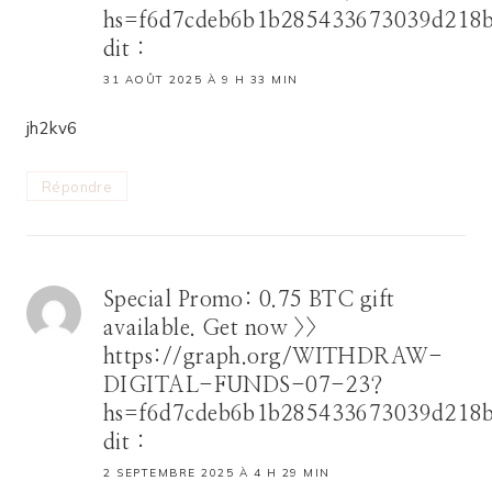
hs=f6d7cdeb6b1b285433673039d218
dit :
31 AOÛT 2025 À 9 H 33 MIN
jh2kv6
Répondre
Special Promo: 0.75 BTC gift
available. Get now >>
https://graph.org/WITHDRAW-
DIGITAL-FUNDS-07-23?
hs=f6d7cdeb6b1b285433673039d218
dit :
2 SEPTEMBRE 2025 À 4 H 29 MIN