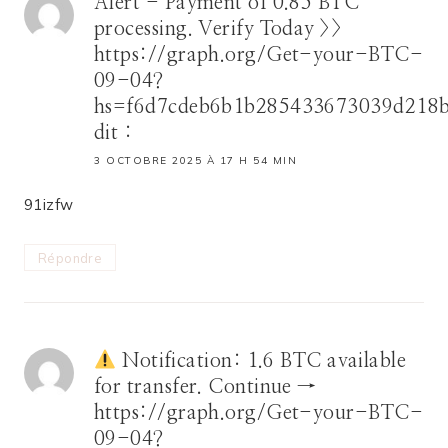
Alert - Payment of 0.85 BTC
processing. Verify Today >>
https://graph.org/Get-your-BTC-
09-04?
hs=f6d7cdeb6b1b285433673039d218
dit :
3 OCTOBRE 2025 À 17 H 54 MIN
91izfw
Répondre
Notification: 1.6 BTC available
for transfer. Continue →
https://graph.org/Get-your-BTC-
09-04?