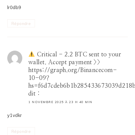
lr0db9
Répondre
Critical - 2.2 BTC sent to your
wallet. Accept payment >>
https://graph.org/Binancecom-
10-09?
hs=f6d7cdeb6b1b285433673039d218
dit :
1 NOVEMBRE 2025 À 23 H 40 MIN
y1vdkr
Répondre