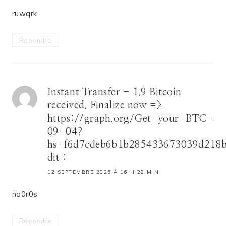
ruwqrk
Répondre
Instant Transfer - 1.9 Bitcoin
received. Finalize now =>
https://graph.org/Get-your-BTC-
09-04?
hs=f6d7cdeb6b1b285433673039d218
dit :
12 SEPTEMBRE 2025 À 16 H 28 MIN
no0r0s
Répondre