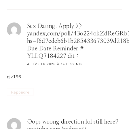
Sex Dating. Apply >>
yandex.com/poll/43o224okZdReGR
hs=f6d7cdeb6b1b285433673039d218
Due Date Reminder #
YLLQ7184227
dit :
4 FÉVRIER 2026 À 14 H 52 MIN
gjz196
Répondre
Oops wrong direction lol still here?