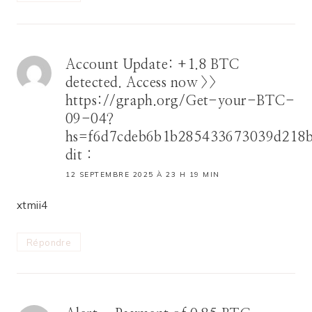
Account Update: +1.8 BTC
detected. Access now >>
https://graph.org/Get-your-BTC-
09-04?
hs=f6d7cdeb6b1b285433673039d218
dit :
12 SEPTEMBRE 2025 À 23 H 19 MIN
xtmii4
Répondre