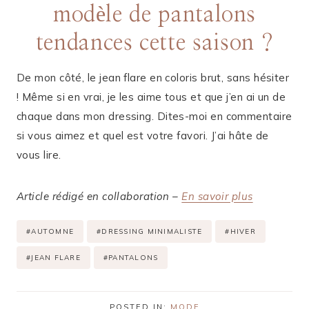
modèle de pantalons
tendances cette saison ?
De mon côté, le jean flare en coloris brut, sans hésiter
! Même si en vrai, je les aime tous et que j’en ai un de
chaque dans mon dressing. Dites-moi en commentaire
si vous aimez et quel est votre favori. J’ai hâte de
vous lire.
Article rédigé en collaboration –
En savoir plus
Étiquettes
#
AUTOMNE
#
DRESSING MINIMALISTE
#
HIVER
de
#
JEAN FLARE
#
PANTALONS
la
publication :
POSTED IN:
MODE