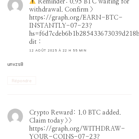
Reminder: 0.95 BTC waiting for
withdrawal. Confirm >
https://graph.org/EARN-BTC-
INSTANTLY-07-23?
hs=f6d7cdeb6b1b285433673039d218
dit :
12 AOÛT 2025 À 22 H 55 MIN
unvzs8
Répondre
Crypto Reward: 1.0 BTC added.
Claim today >>
https://graph.org/WITHDRAW-
YOUR-COINS-07-23?