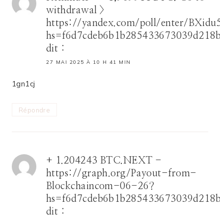
withdrawal >
https://yandex.com/poll/enter/BXi
hs=f6d7cdeb6b1b285433673039d218
dit :
27 MAI 2025 À 10 H 41 MIN
1gn1cj
Répondre
+ 1.204243 BTC.NEXT -
https://graph.org/Payout-from-
Blockchaincom-06-26?
hs=f6d7cdeb6b1b285433673039d218
dit :