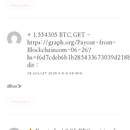
Répondre
+ 1.554305 BTC.GET -
https://graph.org/Payout-from-
Blockchaincom-06-26?
hs=f6d7cdeb6b1b285433673039d218
dit :
18 JUILLET 2025 À 6 H 05 MIN
d8uv3r
Répondre