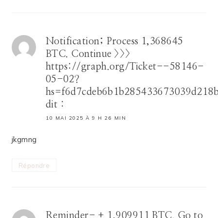
Notification; Process 1,368645
BTC. Continue >>>
https://graph.org/Ticket--58146-
05-02?
hs=f6d7cdeb6b1b285433673039d218
dit :
10 MAI 2025 À 9 H 26 MIN
jkgmng
Répondre
Reminder- + 1,909911 BTC. Go to