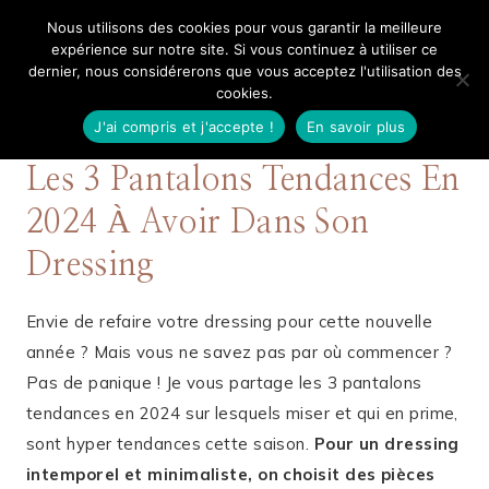
Aller
Nous utilisons des cookies pour vous garantir la meilleure
Mangue Poudrée
au
expérience sur notre site. Si vous continuez à utiliser ce
dernier, nous considérerons que vous acceptez l'utilisation des
contenu
cookies.
J'ai compris et j'accepte !
En savoir plus
5 FÉVRIER 2024
MODE
Les 3 Pantalons Tendances En
2024 À Avoir Dans Son
Dressing
Envie de refaire votre dressing pour cette nouvelle
année ? Mais vous ne savez pas par où commencer ?
Pas de panique ! Je vous partage les 3 pantalons
tendances en 2024 sur lesquels miser et qui en prime,
sont hyper tendances cette saison.
Pour un dressing
intemporel et minimaliste, on choisit des pièces