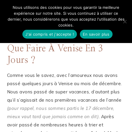
Aller
Nous utilisons des cookies pour vous garantir la meilleure
Mangue Poudrée
au
expérience sur notre site. Si vous continuez à utiliser ce
dernier, nous considérerons que vous acceptez l'utilisation des
contenu
cookies.
J'ai compris et j'accepte !
En savoir plus
3 FÉVRIER 2019
ITALIE
Que Faire À Venise En 3
Jours ?
Comme vous le savez, avec l’amoureux nous avons
passé quelques jours à Venise au mois de décembre.
Nous avons passé de super vacances, d’autant plus
qu’il s’agissait de nos premières vacances de l’année
(pour rappel, nous sommes partis le 17 décembre,
mieux vaut tard que jamais comme on dit)
. Après
avoir passé de nombreuses heures à trier et