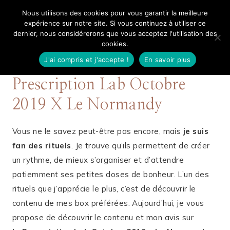
Aller
Nous utilisons des cookies pour vous garantir la meilleure
Mangue Poudrée
au
expérience sur notre site. Si vous continuez à utiliser ce
dernier, nous considérerons que vous acceptez l'utilisation des
contenu
cookies.
J'ai compris et j'accepte !
En savoir plus
15 OCTOBRE 2019
SOINS
Prescription Lab Octobre
2019 X Le Normandy
Vous ne le savez peut-être pas encore, mais
je suis
fan des rituels
. Je trouve qu’ils permettent de créer
un rythme, de mieux s’organiser et d’attendre
patiemment ses petites doses de bonheur. L’un des
rituels que j’apprécie le plus, c’est de découvrir le
contenu de mes box préférées. Aujourd’hui, je vous
propose de découvrir le contenu et mon avis sur