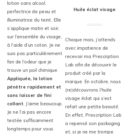
lotion sans alcool,
Huile éclat visage
perfectrice de peau et
illuminatrice du teint. Elle
s’applique matin et soir,
sur l’ensemble du visage,
Chaque mois, j’attends
à l’aide d’un coton. Je ne
avec impatience de
suis pas particulièrement
recevoir ma Prescription
fan de l’odeur que je
Lab afin de découvrir le
trouve un poil chimique.
produit créé par la
Appliquée, la lotion
marque. En octobre, nous
pénètre rapidement et
(re)découvrons l’huile
sans laisser de fini
visage éclat qui s’est
collant
. J’aime beaucoup.
refait une petite beauté.
Je ne l’ai pas encore
En effet, Prescription Lab
testée suffisamment
a repensé son packaging
longtemps pour vous
et, si je ne me trompe