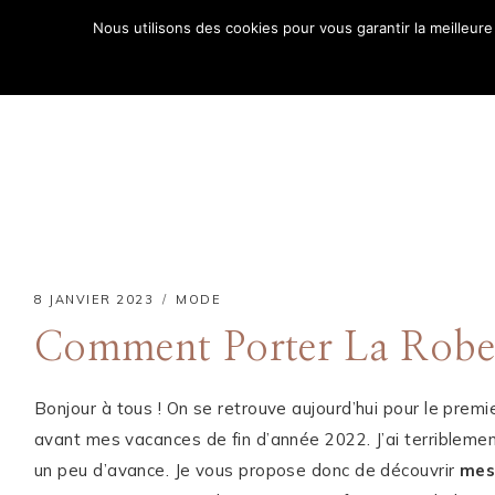
Aller
Nous utilisons des cookies pour vous garantir la meilleure
au
ACCUE
contenu
8 JANVIER 2023
MODE
Comment Porter La Robe
Bonjour à tous ! On se retrouve aujourd’hui pour le premie
avant mes vacances de fin d’année 2022. J’ai terriblemen
Comment puis-je
un peu d’avance. Je vous propose donc de découvrir
mes 
vous aider ?