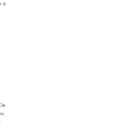
e à
 De
ns
e