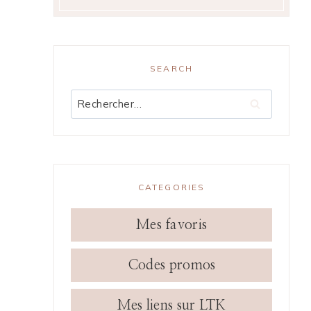
SEARCH
Rechercher :
CATEGORIES
Mes favoris
Codes promos
z
Mes liens sur LTK