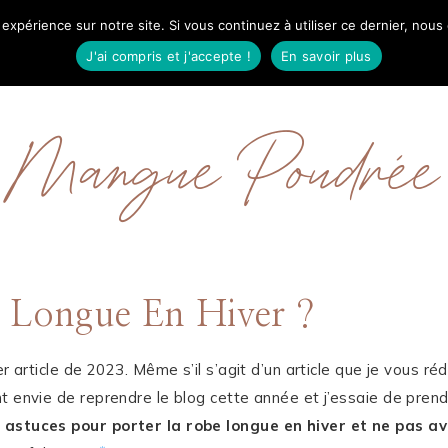
 expérience sur notre site. Si vous continuez à utiliser ce dernier, nous
IL
MODE
BEAUTÉ
VOYAGES
À PRO
J'ai compris et j'accepte !
En savoir plus
Mangue Poudrée
 Longue En Hiver ?
r article de 2023. Même s’il s’agit d’un article que je vous ré
t envie de reprendre le blog cette année et j’essaie de pren
astuces pour porter la robe longue en hiver et ne pas av