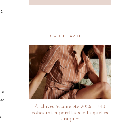
t,
READER FAVORITES
une
vez
Archives Sézane été 2026 : +40
robes intemporelles sur lesquelles
g.
craquer