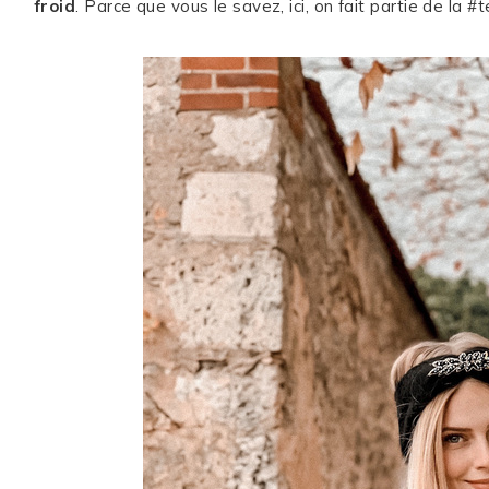
froid
. Parce que vous le savez, ici, on fait partie de la #
ME CONTACTER
WORK WITH ME
MES FORMATIONS
MA NEWSLETTER
TikTok
Instagram
Pinterest
LinkedIn