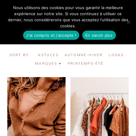
Aller
Nous utilisons des cookies pour vous garantir la meilleure
Mangue Poudrée
au
expérience sur notre site. Si vous continuez à utiliser ce
dernier, nous considérerons que vous acceptez l'utilisation des
contenu
cookies.
J'ai compris et j'accepte !
En savoir plus
Mode
SORT BY:
ASTUCES
AUTOMNE-HIVER
LOOKS
MARQUES ♥︎
PRINTEMPS-ÉTÉ