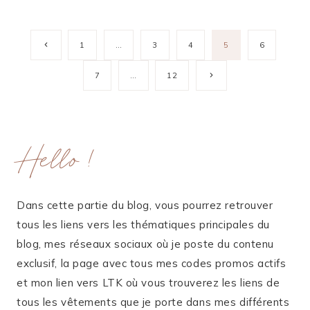
Navigation
Page
1
…
3
4
5
6
précédente
de
Page
7
…
12
suivante
page
Hello !
Dans cette partie du blog, vous pourrez retrouver
tous les liens vers les thématiques principales du
blog, mes réseaux sociaux où je poste du contenu
exclusif, la page avec tous mes codes promos actifs
et mon lien vers LTK où vous trouverez les liens de
tous les vêtements que je porte dans mes différents