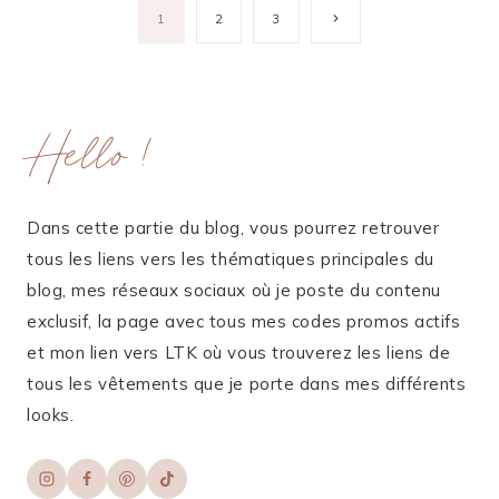
Navigation
Page
1
2
3
suivante
de
page
Hello !
Dans cette partie du blog, vous pourrez retrouver
tous les liens vers les thématiques principales du
blog, mes réseaux sociaux où je poste du contenu
exclusif, la page avec tous mes codes promos actifs
et mon lien vers LTK où vous trouverez les liens de
tous les vêtements que je porte dans mes différents
looks.