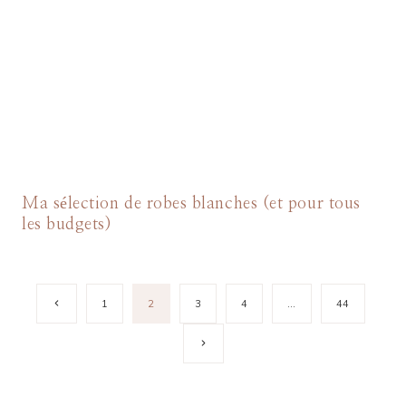
Ma sélection de robes blanches (et pour tous
les budgets)
Navigation
Page
1
2
3
4
…
44
précédente
de
Page
suivante
page