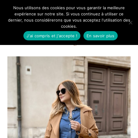
Aller
Nous utilisons des cookies pour vous garantir la meilleure
Mangue Poudrée
au
expérience sur notre site. Si vous continuez à utiliser ce
dernier, nous considérerons que vous acceptez l'utilisation des
contenu
cookies.
J'ai compris et j'accepte !
En savoir plus
Blog