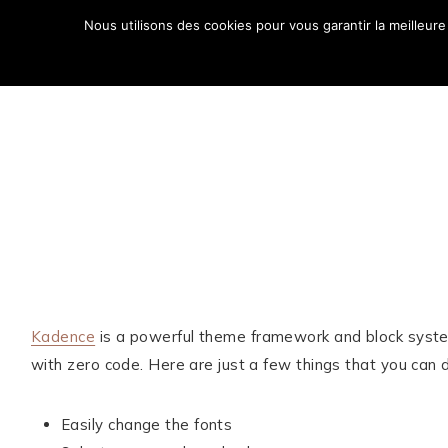
Aller
Nous utilisons des cookies pour vous garantir la meilleure
au
ACCUE
contenu
Kadence
is a powerful theme framework and block system 
with zero code. Here are just a few things that you ca
Comment puis-je
Easily change the fonts
vous aider ?