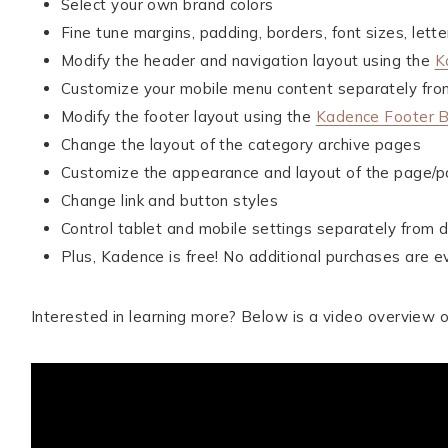
Select your own brand colors
Fine tune margins, padding, borders, font sizes, lette
Modify the header and navigation layout using the
K
ME CONTACTER
Customize your mobile menu content separately fr
WORK WITH ME
Modify the footer layout using the
Kadence Footer B
MES FORMATIONS
Change the layout of the category archive pages
Customize the appearance and layout of the page/po
MA NEWSLETTER
Change link and button styles
Control tablet and mobile settings separately from 
TikTok
Instagram
Pinterest
LinkedIn
Plus, Kadence is free! No additional purchases are ev
Interested in learning more? Below is a video overview