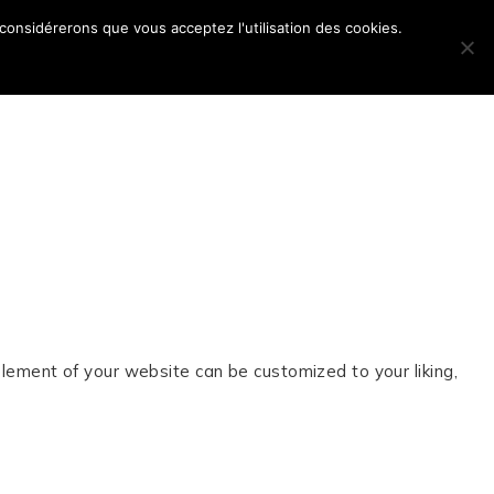
 considérerons que vous acceptez l'utilisation des cookies.
POS
lement of your website can be customized to your liking,