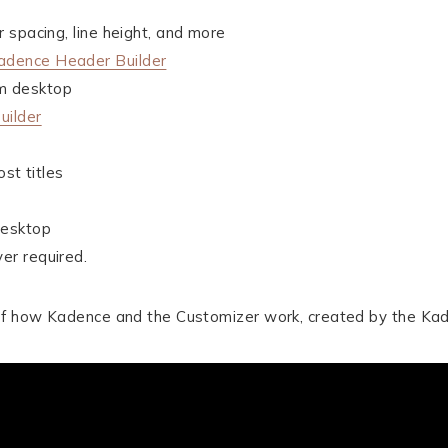
r spacing, line height, and more
adence Header Builder
om desktop
uilder
st titles
desktop
er required.
 of how Kadence and the Customizer work, created by the Ka