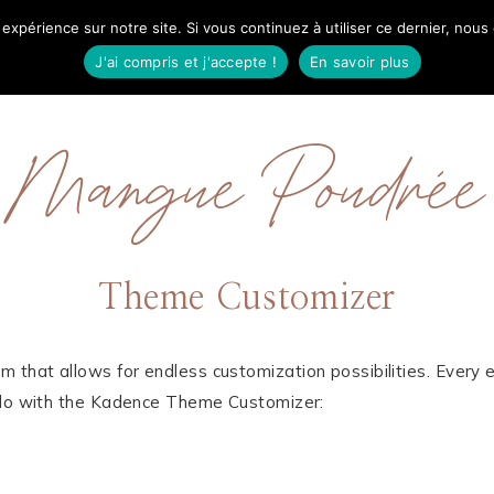
 expérience sur notre site. Si vous continuez à utiliser ce dernier, nous
IL
MODE
BEAUTÉ
VOYAGES
À PRO
J'ai compris et j'accepte !
En savoir plus
Mangue Poudrée
Theme Customizer
that allows for endless customization possibilities. Every e
n do with the Kadence Theme Customizer: