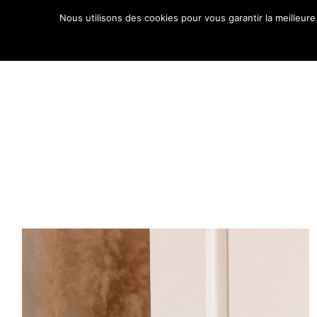
Aller
Nous utilisons des cookies pour vous garantir la meilleure
au
ACCUE
contenu
Comment puis-je
vous aider ?