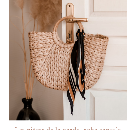
ME CONTACTER
WORK WITH ME
MES FORMATIONS
MA NEWSLETTER
TikTok
Instagram
Pinterest
LinkedIn