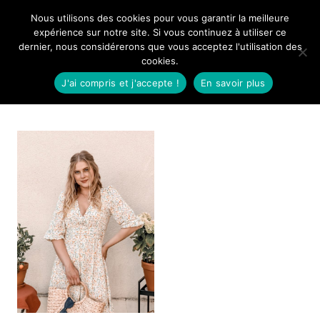
Aller
Nous utilisons des cookies pour vous garantir la meilleure
Mangue Poudrée
au
expérience sur notre site. Si vous continuez à utiliser ce
dernier, nous considérerons que vous acceptez l'utilisation des
contenu
cookies.
J'ai compris et j'accepte !
En savoir plus
Loavies