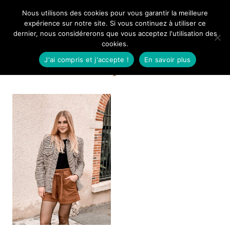
Aller
Nous utilisons des cookies pour vous garantir la meilleure
Mangue Poudrée
au
expérience sur notre site. Si vous continuez à utiliser ce
dernier, nous considérerons que vous acceptez l'utilisation des
contenu
cookies.
J'ai compris et j'accepte !
En savoir plus
Code promo