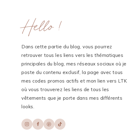
Hello !
ME CONTACTER
WORK WITH ME
MES FORMATIONS
Dans cette partie du blog, vous pourrez
MA NEWSLETTER
retrouver tous les liens vers les thématiques
principales du blog, mes réseaux sociaux où je
poste du contenu exclusif, la page avec tous
TikTok
Instagram
Pinterest
LinkedIn
mes codes promos actifs et mon lien vers LTK
où vous trouverez les liens de tous les
vêtements que je porte dans mes différents
looks.