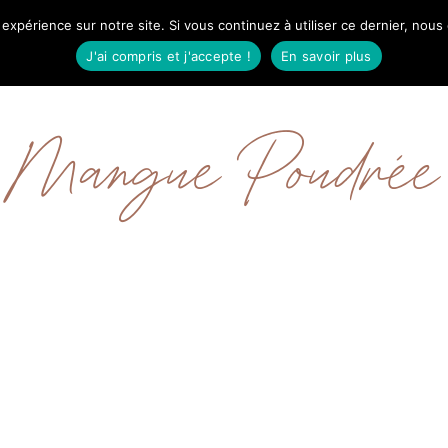
 expérience sur notre site. Si vous continuez à utiliser ce dernier, nous
IL
MODE
BEAUTÉ
VOYAGES
À PRO
J'ai compris et j'accepte !
En savoir plus
Mangue Poudrée