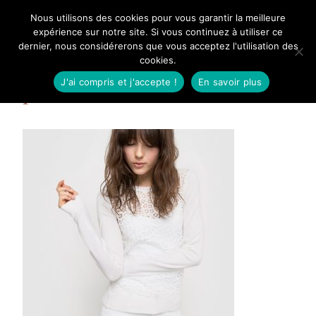
Aller
Nous utilisons des cookies pour vous garantir la meilleure
Mangue Poudrée
au
expérience sur notre site. Si vous continuez à utiliser ce
dernier, nous considérerons que vous acceptez l'utilisation des
contenu
cookies.
J'ai compris et j'accepte !
En savoir plus
pull-dentelle-r-edition