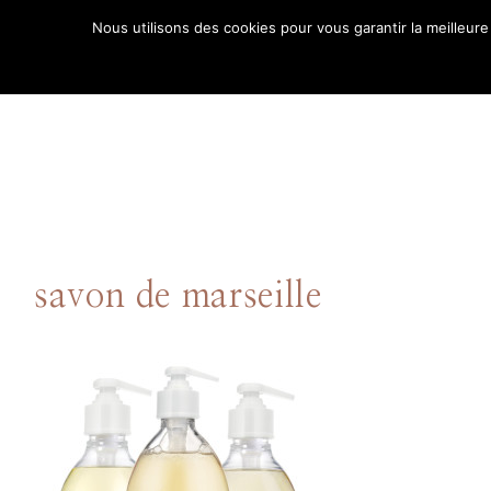
Aller
Nous utilisons des cookies pour vous garantir la meilleure
au
ACCUE
contenu
savon de marseille
Comment puis-je
vous aider ?