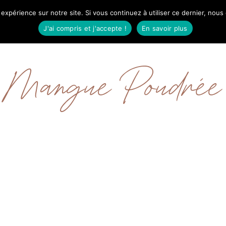
 expérience sur notre site. Si vous continuez à utiliser ce dernier, nous
IL
MODE
BEAUTÉ
VOYAGES
À PRO
J'ai compris et j'accepte !
En savoir plus
Mangue Poudrée