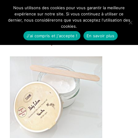
Aller
Nous utilisons des cookies pour vous garantir la meilleure
Mangue Poudrée
au
expérience sur notre site. Si vous continuez à utiliser ce
dernier, nous considérerons que vous acceptez l'utilisation des
contenu
cookies.
J'ai compris et j'accepte !
En savoir plus
sabon body lotion 2