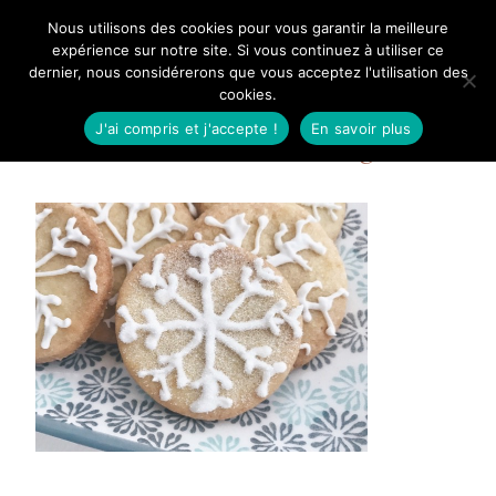
Aller
Nous utilisons des cookies pour vous garantir la meilleure
Mangue Poudrée
au
expérience sur notre site. Si vous continuez à utiliser ce
dernier, nous considérerons que vous acceptez l'utilisation des
contenu
cookies.
J'ai compris et j'accepte !
En savoir plus
Sablés de Noël à l’orange