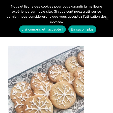
Aller
Nous utilisons des cookies pour vous garantir la meilleure
Mangue Poudrée
au
expérience sur notre site. Si vous continuez à utiliser ce
dernier, nous considérerons que vous acceptez l'utilisation des
contenu
cookies.
J'ai compris et j'accepte !
En savoir plus
Sablés de Noël à l’orange