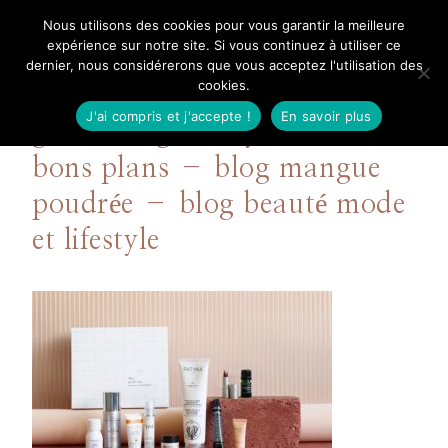
Aller
Nous utilisons des cookies pour vous garantir la meilleure
Mangue Poudrée
au
expérience sur notre site. Si vous continuez à utiliser ce
dernier, nous considérerons que vous acceptez l'utilisation des
contenu
cookies.
J'ai compris et j'accepte !
En savoir plus
goodie bag oh my cream –
bons plans – blog mangue
poudrée – blog beauté mode
et lifestyle