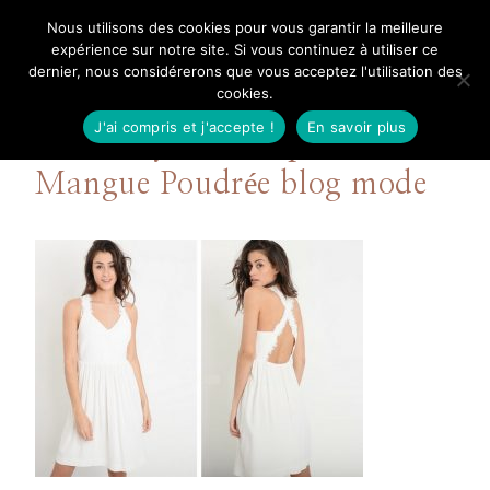
Aller
Nous utilisons des cookies pour vous garantir la meilleure
Mangue Poudrée
au
expérience sur notre site. Si vous continuez à utiliser ce
dernier, nous considérerons que vous acceptez l'utilisation des
contenu
cookies.
J'ai compris et j'accepte !
En savoir plus
robe roby claudie pierlot –
Mangue Poudrée blog mode