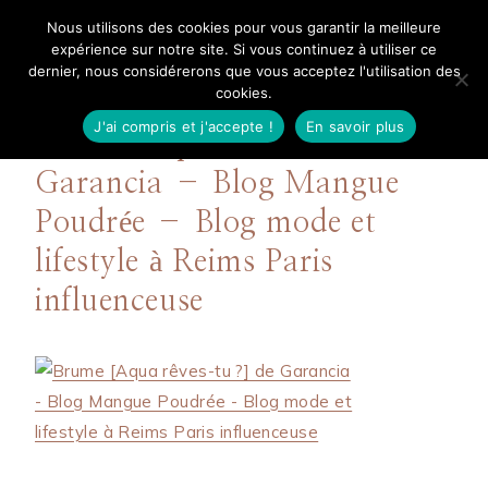
Aller
Nous utilisons des cookies pour vous garantir la meilleure
Mangue Poudrée
au
expérience sur notre site. Si vous continuez à utiliser ce
dernier, nous considérerons que vous acceptez l'utilisation des
contenu
cookies.
J'ai compris et j'accepte !
En savoir plus
Brume [Aqua rêves-tu ?] de
Garancia – Blog Mangue
Poudrée – Blog mode et
lifestyle à Reims Paris
influenceuse