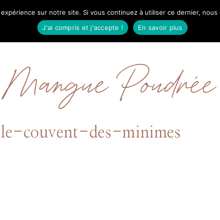
 expérience sur notre site. Si vous continuez à utiliser ce dernier, nous
IL
MODE
BEAUTÉ
VOYAGES
À PRO
J'ai compris et j'accepte !
En savoir plus
Mangue Poudrée
-le-couvent-des-minimes