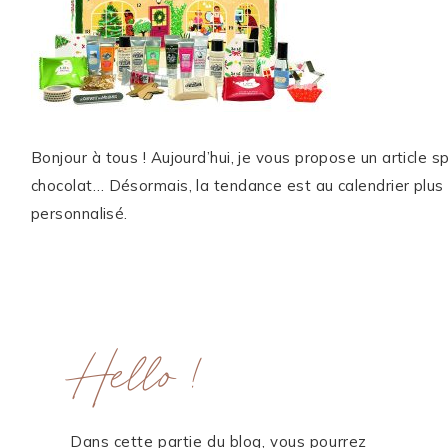
ME CONTACTER
WORK WITH ME
MES FORMATIONS
Bonjour à tous ! Aujourd’hui, je vous propose un article spé
MA NEWSLETTER
chocolat… Désormais, la tendance est au calendrier plus 
personnalisé.
TikTok
Instagram
Pinterest
LinkedIn
Hello !
Dans cette partie du blog, vous pourrez