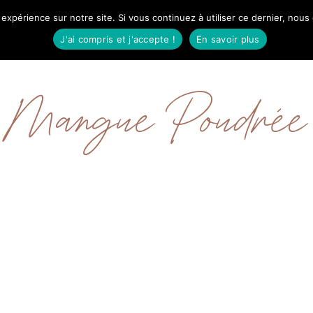
 expérience sur notre site. Si vous continuez à utiliser ce dernier, nous
IL
MODE
BEAUTÉ
VOYAGES
À PRO
J'ai compris et j'accepte !
En savoir plus
Mangue Poudrée