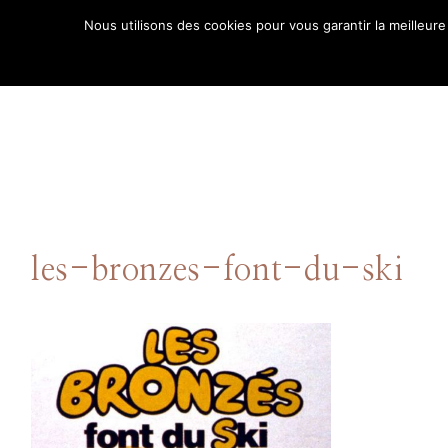
Aller
Nous utilisons des cookies pour vous garantir la meilleure
au
ACCUE
contenu
les-bronzes-font-du-ski
Comment puis-je
vous aider ?