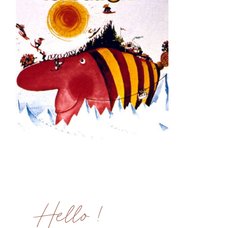
ME CONTACTER
WORK WITH ME
MES FORMATIONS
MA NEWSLETTER
TikTok
Instagram
Pinterest
LinkedIn
Hello !