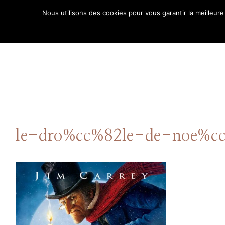
Aller
Nous utilisons des cookies pour vous garantir la meilleure
au
ACCUE
contenu
le-dro%cc%82le-de-noe%cc
Comment puis-je
vous aider ?