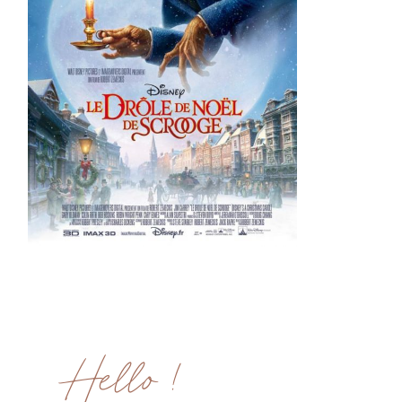
ME CONTACTER
WORK WITH ME
MES FORMATIONS
MA NEWSLETTER
TikTok
Instagram
Pinterest
LinkedIn
Hello !