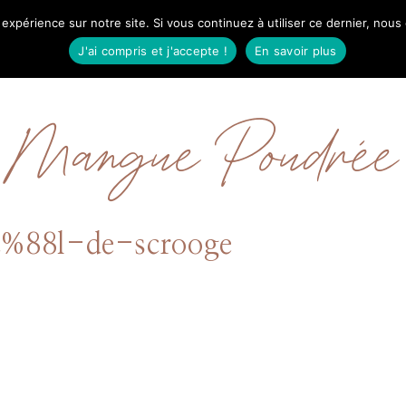
 expérience sur notre site. Si vous continuez à utiliser ce dernier, nous
IL
MODE
BEAUTÉ
VOYAGES
À PRO
J'ai compris et j'accepte !
En savoir plus
Mangue Poudrée
%88l-de-scrooge