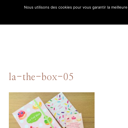
Aller
Nous utilisons des cookies pour vous garantir la meilleure
au
ACCUE
contenu
la-the-box-05
Comment puis-je
vous aider ?