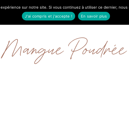
 expérience sur notre site. Si vous continuez à utiliser ce dernier, nous
IL
MODE
BEAUTÉ
VOYAGES
À PRO
J'ai compris et j'accepte !
En savoir plus
Mangue Poudrée