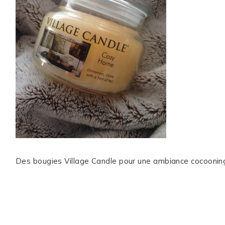
ME CONTACTER
WORK WITH ME
MES FORMATIONS
MA NEWSLETTER
TikTok
Instagram
Pinterest
LinkedIn
Des bougies Village Candle pour une ambiance cocoonin