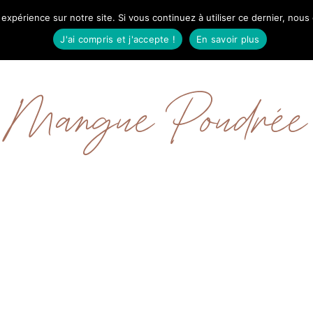
 expérience sur notre site. Si vous continuez à utiliser ce dernier, nous
IL
MODE
BEAUTÉ
VOYAGES
À PRO
J'ai compris et j'accepte !
En savoir plus
Mangue Poudrée