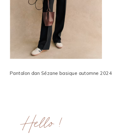
ME CONTACTER
WORK WITH ME
MES FORMATIONS
MA NEWSLETTER
Pantalon dan Sézane basique automne 2024
TikTok
Instagram
Pinterest
LinkedIn
Hello !