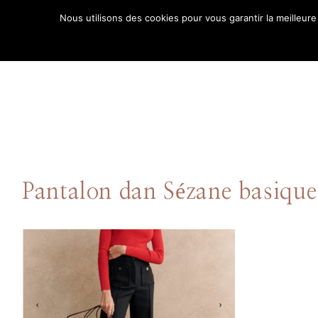
Aller
Nous utilisons des cookies pour vous garantir la meilleure
au
ACCUE
contenu
Pantalon dan Sézane basiqu
Comment puis-je
vous aider ?