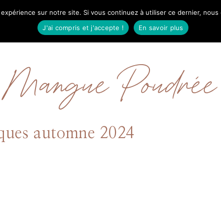
 expérience sur notre site. Si vous continuez à utiliser ce dernier, nous
IL
MODE
BEAUTÉ
VOYAGES
À PRO
J'ai compris et j'accepte !
En savoir plus
Mangue Poudrée
ques automne 2024