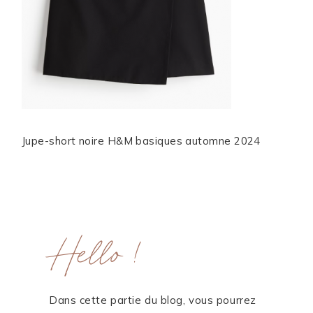
ME CONTACTER
WORK WITH ME
MES FORMATIONS
MA NEWSLETTER
Jupe-short noire H&M basiques automne 2024
TikTok
Instagram
Pinterest
LinkedIn
Hello !
Dans cette partie du blog, vous pourrez