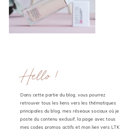
ME CONTACTER
WORK WITH ME
MES FORMATIONS
MA NEWSLETTER
Hello !
TikTok
Instagram
Pinterest
LinkedIn
Dans cette partie du blog, vous pourrez
retrouver tous les liens vers les thématiques
principales du blog, mes réseaux sociaux où je
poste du contenu exclusif, la page avec tous
mes codes promos actifs et mon lien vers LTK