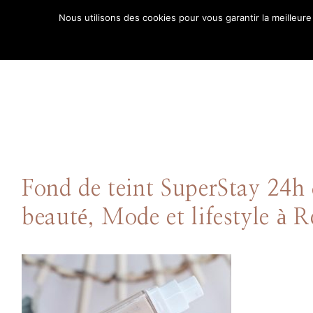
Aller
Nous utilisons des cookies pour vous garantir la meilleure
au
ACCUE
contenu
Fond de teint SuperStay 24h
beauté, Mode et lifestyle à
Comment puis-je
vous aider ?