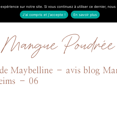
 expérience sur notre site. Si vous continuez à utiliser ce dernier, nous
IL
MODE
BEAUTÉ
VOYAGES
À PRO
J'ai compris et j'accepte !
En savoir plus
Mangue Poudrée
 de Maybelline – avis blog Ma
 Reims – 06