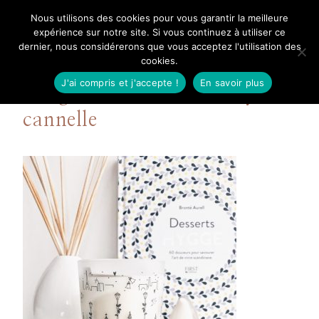
Aller
Nous utilisons des cookies pour vous garantir la meilleure
Mangue Poudrée
au
expérience sur notre site. Si vous continuez à utiliser ce
dernier, nous considérerons que vous acceptez l'utilisation des
contenu
cookies.
J'ai compris et j'accepte !
En savoir plus
Bougie Esteban cranberry &
cannelle