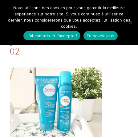
Aller
Nous utilisons des cookies pour vous garantir la meilleure
Mangue Poudrée
au
expérience sur notre site. Si vous continuez à utiliser ce
dernier, nous considérerons que vous acceptez l'utilisation des
contenu
cookies.
J'ai compris et j'accepte !
En savoir plus
protections et soins solaires
02