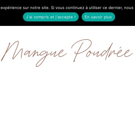
 expérience sur notre site. Si vous continuez à utiliser ce dernier, nous
IL
MODE
BEAUTÉ
VOYAGES
À PRO
J'ai compris et j'accepte !
En savoir plus
Mangue Poudrée