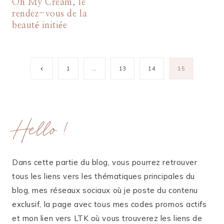
Oh My Cream, le
rendez-vous de la
beauté initiée
Navigation
Page
1
…
13
14
15
précédente
de
page
Hello !
Dans cette partie du blog, vous pourrez retrouver
tous les liens vers les thématiques principales du
blog, mes réseaux sociaux où je poste du contenu
exclusif, la page avec tous mes codes promos actifs
et mon lien vers LTK où vous trouverez les liens de