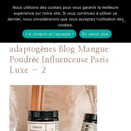
Aller
Nous utilisons des cookies pour vous garantir la meilleure
Mangue Poudrée
au
expérience sur notre site. Si vous continuez à utiliser ce
dernier, nous considérerons que vous acceptez l'utilisation des
contenu
cookies.
J'ai compris et j'accepte !
En savoir plus
Avis Hygée plantes
adaptogènes Blog Mangue
Poudrée Influenceuse Paris
Luxe – 2