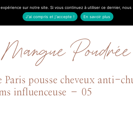
 expérience sur notre site. Si vous continuez à utiliser ce dernier, nous
IL
MODE
BEAUTÉ
VOYAGES
À PRO
J'ai compris et j'accepte !
En savoir plus
Mangue Poudrée
ve Paris pousse cheveux anti-c
ims influenceuse – 05