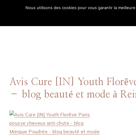
Aller
Nous utilisons des cookies pour vous garantir la meilleure
au
ACCUE
contenu
Avis Cure [IN] Youth Florê
– blog beauté et mode à Re
Comment puis-je
vous aider ?