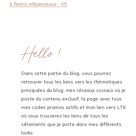
ME CONTACTER
WORK WITH ME
Hello !
MES FORMATIONS
MA NEWSLETTER
Dans cette partie du blog, vous pourrez
TikTok
Instagram
Pinterest
LinkedIn
retrouver tous les liens vers les thématiques
principales du blog, mes réseaux sociaux où je
poste du contenu exclusif, la page avec tous
mes codes promos actifs et mon lien vers LTK
où vous trouverez les liens de tous les
vêtements que je porte dans mes différents
looks.