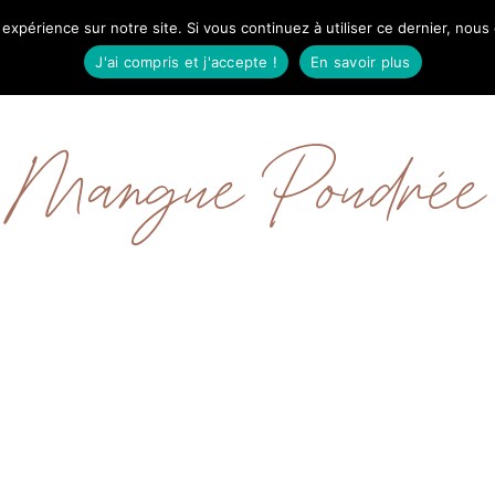
 expérience sur notre site. Si vous continuez à utiliser ce dernier, nous
IL
MODE
BEAUTÉ
VOYAGES
À PRO
J'ai compris et j'accepte !
En savoir plus
Mangue Poudrée