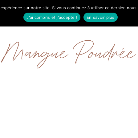
 expérience sur notre site. Si vous continuez à utiliser ce dernier, nous
IL
MODE
BEAUTÉ
VOYAGES
À PRO
J'ai compris et j'accepte !
En savoir plus
Mangue Poudrée