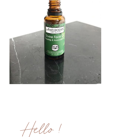
ME CONTACTER
WORK WITH ME
MES FORMATIONS
MA NEWSLETTER
TikTok
Instagram
Pinterest
LinkedIn
Hello !