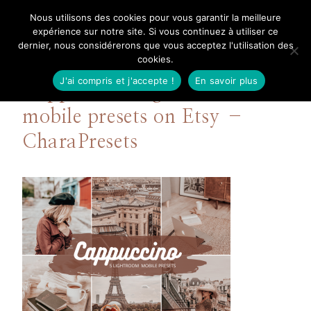
Aller
Nous utilisons des cookies pour vous garantir la meilleure
Mangue Poudrée
au
expérience sur notre site. Si vous continuez à utiliser ce
dernier, nous considérerons que vous acceptez l'utilisation des
contenu
cookies.
J'ai compris et j'accepte !
En savoir plus
Cappuccino Lightroom
mobile presets on Etsy –
CharaPresets